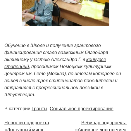
Обучение в Школе и получение грантового
финансирования стало возможным благодаря
активному участию Александра Г. в
конкурсе
стипендий
, проводимом Немецким культурным
центром им. Гёте (Москва), по итогам которого он
вошел в число трёх стипендиатов-победителей и
отправился с профессиональной поездкой в
Штуттгарт.
В категории
Гранты
,
Социальное проектирование
Навигация
Новости подпроекта
Вебинар подпроекта
«Доступный мир»
«Активное долголетие»