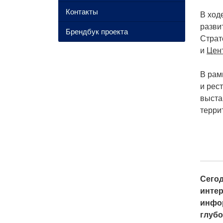
Контакты
В ход
разви
Брендбук проекта
Страт
и
Цен
В рам
и рес
выста
терри
Сегод
интер
инфо
глубо