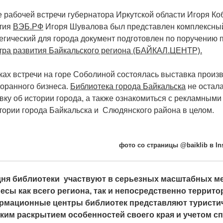
е рабочей встречи губернатора Иркутской области Игоря Ко
тия
ВЭБ.РФ
Игоря Шувалова был представлен комплексный
егический для города документ подготовлен по поручению
тра развития Байкальского региона (БАЙКАЛ.ЦЕНТР).
ках встречи на горе Соболиной состоялась выставка произв
торанного бизнеса.
Библиотека города Байкальска
не остала
вку об истории города, а также ознакомиться с рекламными
тории города Байкальска и Слюдянского района в целом.
фото со страницы @baiklib в In
ня библиотеки участвуют в серьезных масштабных ме
есы как всего региона, так и непосредственно террито
рмационные центры библиотек представляют туристич
ким раскрытием особенностей своего края и учетом сп