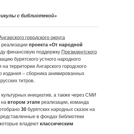
икулы с библиотекой»
нгарского городского округа
п реализации
проекта «От народной
ду финансовую поддержку
Президентского
зацию бурятского устного народного
я на территории Ангарского городского
го издания – сборника анимированных
русских титров.
 культурных инициатив, а также через СМИ
 на
втором этапе
реализации, команда
 отобрано
30
бурятских народных сказок на
 представленные в фондах библиотеки
, которые владеют
классическим