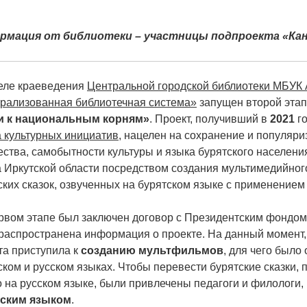
рмация от библиотеки – участницы подпроекта «Кан
еле краеведения
Центральной городской библиотеки МБУК А
рализованная библиотечная система»
запущен второй эта
и к национальным корням»
. Проект, получивший в
2021
го
 культурных инициатив
, нацелен на сохранение и популяри
ества, самобытности культуры и языка бурятского населени
а Иркутской области посредством создания мультимедийно
ских сказок, озвученных на бурятском языке с применением 
рвом этапе был заключен договор с Президентским фондом
распространена информация о проекте. На данный момент,
та приступила к
созданию мультфильмов
, для чего было
ском и русском языках. Чтобы перевести бурятские сказки,
о на русском языке, были привлечены педагоги и филологи
тским языком
.