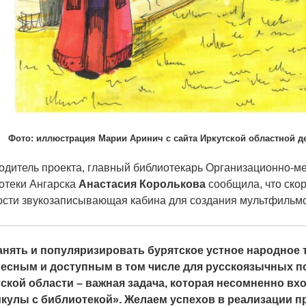
Фото: иллюстрация Марии Аринич с сайта Иркутской областной д
одитель проекта, главный библиотекарь Организационно-ме
отеки Ангарска
Анастасия Королькова
сообщила, что скор
ости звукозаписывающая кабина для создания мультфильм
нять и популяризировать бурятское устное народное т
есным и доступным в том числе для русскоязычных п
ской области – важная задача, которая несомненно вх
кулы с библиотекой». Желаем успехов в реализации п