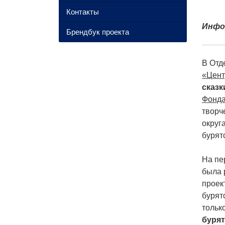
Контакты
Инфо
Брендбук проекта
В Отд
«Цент
сказк
Фонда
творч
округ
бурят
На пе
была 
проек
бурят
тольк
буря