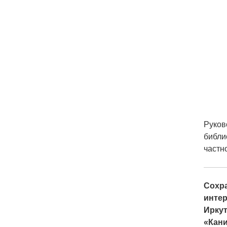
Руков
библи
частн
Сохра
интер
Иркут
«Кани