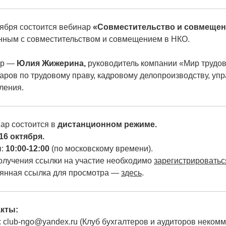
тября состоится вебинар
«Совместительство и совмещен
нным с совместительством и совмещением в НКО.
ер —
Юлия Жижерина,
руководитель компании «Мир трудо
аров по трудовому праву, кадровому делопроизводству, уп
ления.
ар состоится в
дистанционном режиме.
16 октября.
:
10:00-12:00
(по московскому времени).
олучения ссылки на участие необходимо
зарегистрироваться
янная ссылка для просмотра —
здесь
.
кты:
l: club-ngo@yandex.ru (Клуб бухгалтеров и аудиторов неком