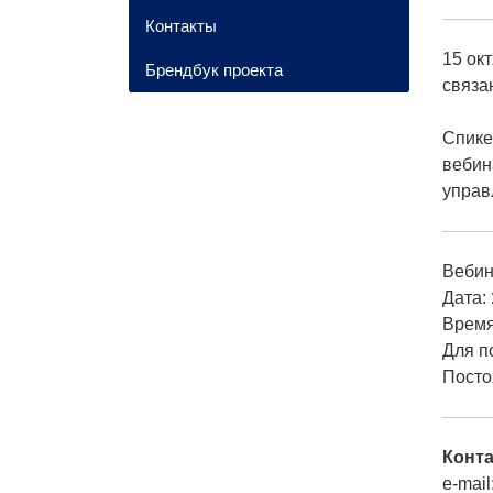
Контакты
15 ок
Брендбук проекта
связа
Спик
вебин
управ
Вебин
Дата:
Время
Для п
Посто
Конта
e-mai