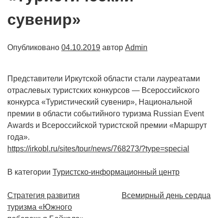
сувенир»
Опубликовано
04.10.2019
автор
Admin
Представители Иркутской области стали лауреатами
отраслевых туристских конкурсов — Всероссийского
конкурса «Туристический сувенир», Национальной
премии в области событийного туризма Russian Event
Awards и Всероссийской туристской премии «Маршрут
года».
https://irkobl.ru/sites/tour/news/768273/?type=special
В категории
Туристско-информационный центр
Навигация
Стратегия развития
Всемирный день сердца
туризма «Южного
по