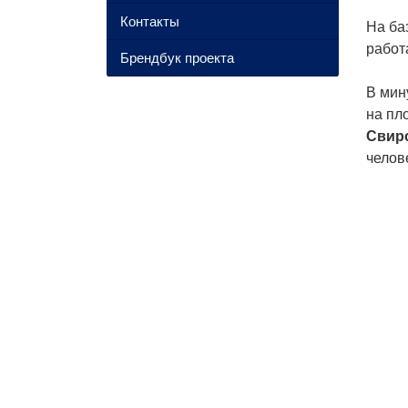
Контакты
На ба
работ
Брендбук проекта
В мин
на пл
Свирс
челове