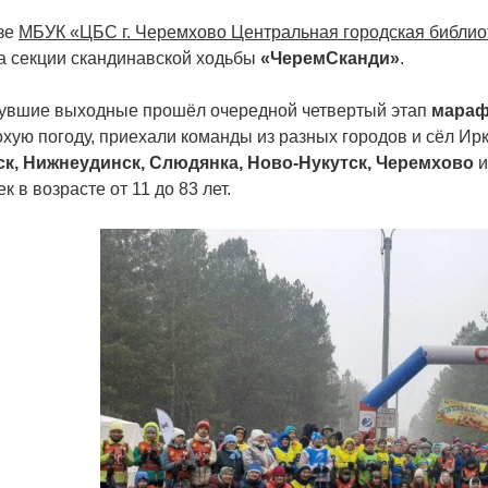
зе
М
БУК «ЦБС г. Черемхово Центральная городская библио
а секции скандинавской ходьбы
«ЧеремСканди»
.
увшие выходные прошёл очередной четвертый этап
мараф
охую погоду, приехали команды из разных городов и сёл Ир
к, Нижнеудинск, Слюдянка, Ново-Нукутск, Черемхово
и
к в возрасте от 11 до 83 лет.