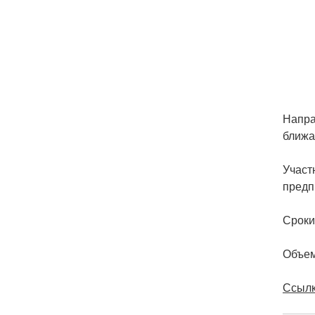
Напра
ближа
Участ
предп
Сроки
Объем
Ссылк