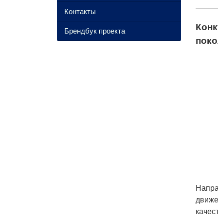
Контакты
Конк
Брендбук проекта
поко
Напра
движе
качес