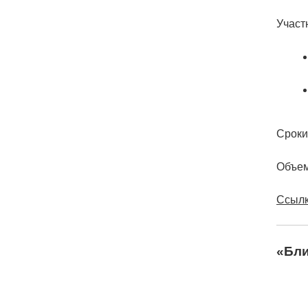
Участ
Сроки
Объем
Ссылк
«Бли