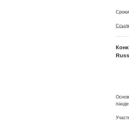
Сроки
Ссылк
Конк
Russ
Основ
панде
Участ