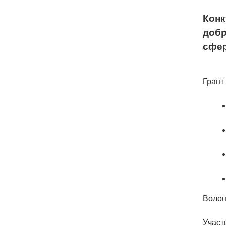
Конк
добр
сфер
Грант
Волон
Участ