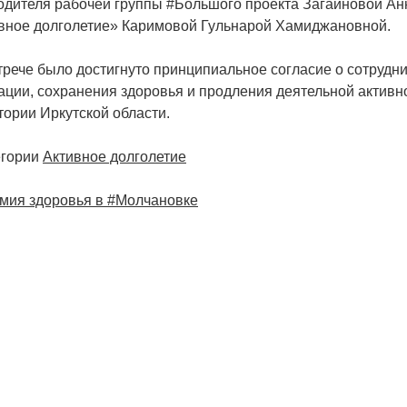
одителя рабочей группы #Большого проекта Загайновой А
вное долголетие» Каримовой Гульнарой Хамиджановной.
трече было достигнуто принципиальное согласие о сотрудн
ации, сохранения здоровья и продления деятельной активн
тории Иркутской области.
егории
Активное долголетие
игация
мия здоровья в #Молчановке
исям