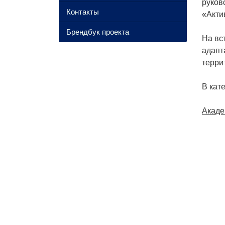
руков
Контакты
«Акти
Брендбук проекта
На вс
адапт
терри
В кат
Нав
Акаде
по
зап