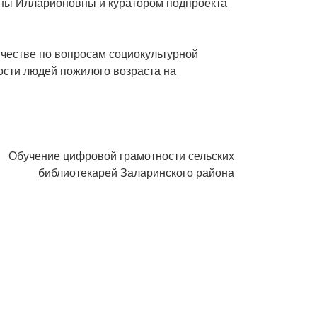
нны Илларионовны и куратором подпроекта
ичестве по вопросам социокультурной
ости людей пожилого возраста на
Обучение цифровой грамотности сельских
библиотекарей Заларинского района