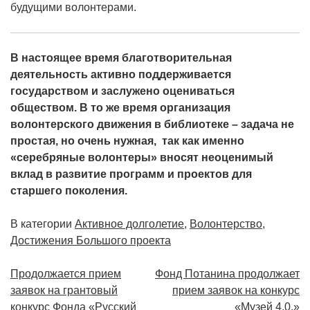
будущими волонтерами.
В настоящее время благотворительная
деятельность
активно поддерживается
государством и заслужено оцениваться
обществом. В то же время о
рганизация
волонтерского движения в библиотеке – задача не
простая, но очень нужная, так как именно
«серебряные волонтеры» вносят неоценимый
вклад в развитие программ и проектов для
старшего поколения.
В категории
Активное долголетие
,
Волонтерство
,
Достижения Большого проекта
Навигация
Продолжается прием
Фонд Потанина продолжает
заявок на грантовый
прием заявок на конкурс
по
конкурс Фонда «Русский
«Музей 4.0.»